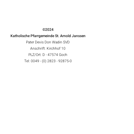
©2024
Katholische Pfarrgemeinde St. Arnold Janssen
Pater Devis Don Wadin SVD
Anschrift: Kirchhof 10
PLZ/Ort: D - 47574 Goch
Tel: 0049 - (0) 2823 - 92875-0
Fax: 0049 - (0) 2823 - 92875-18
http://www.st-arnold-janssen.de
Bankverbindung:
Geldinstitut: Volksbank an der Niers;
BIC: GENODED1GDL; IBAN: DE80 3206 1384 0011 5810
21
Impressum
|
Datenschutz
|
Hinweisgeberschutzgesetz